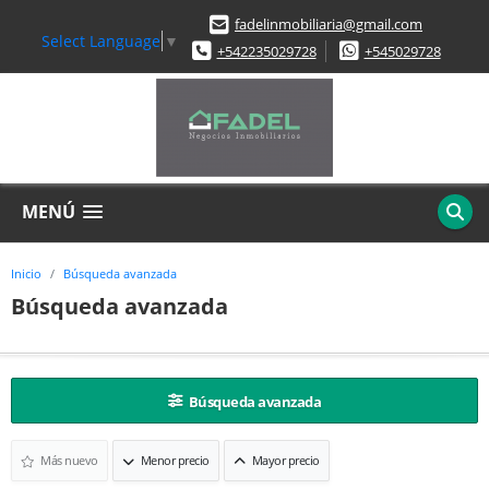
fadelinmobiliaria@gmail.com
Select Language
▼
+542235029728
+545029728
MENÚ
Inicio
Búsqueda avanzada
Búsqueda avanzada
Búsqueda avanzada
Más nuevo
Menor precio
Mayor precio