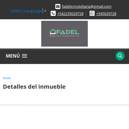
fadelinmobiliaria@gmail.com
Select Language
▼
+542235029728
+545029728
MENÚ
Inicio
Detalles del inmueble