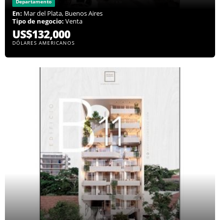
Departamento
En:
Mar del Plata, Buenos Aires
Tipo de negocio:
Venta
US$132,000
DÓLARES AMERICANOS