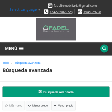
fadelinmobiliaria@gmail.com
Select Language
▼
+542235029728
+545029728
MENÚ
Inicio
Búsqueda avanzada
Búsqueda avanzada
Búsqueda avanzada
Más nuevo
Menor precio
Mayor precio