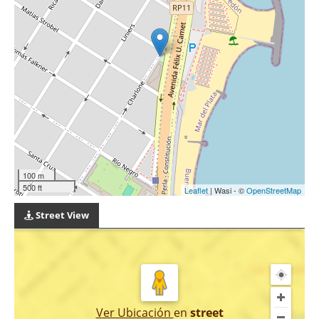
100 m
500 ft
Leaflet
| Wasi - ©
OpenStreetMap
Street View
Ver Ubicación
en
street