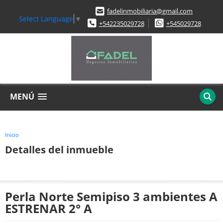
fadelinmobiliaria@gmail.com
Select Language
▼
+542235029728
+545029728
MENÚ
Inicio
Detalles del inmueble
Perla Norte Semipiso 3 ambientes A
ESTRENAR 2° A