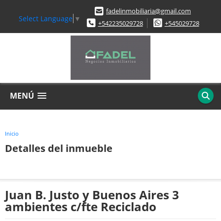
fadelinmobiliaria@gmail.com
Select Language
▼
+542235029728
+545029728
MENÚ
Inicio
Detalles del inmueble
Juan B. Justo y Buenos Aires 3
ambientes c/fte Reciclado