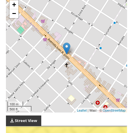
+
−
100 m
500 ft
Leaflet
| Wasi - ©
OpenStreetMap
Street View