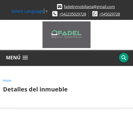
fadelinmobiliaria@gmail.com
Select Language
▼
+542235029728
+545029728
MENÚ
Inicio
Detalles del inmueble