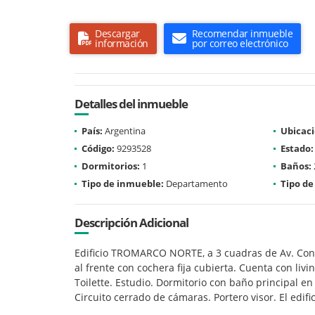
Descargar
Recomendar inmueble
información
por correo electrónico
Detalles del inmueble
País:
Argentina
Ubicaci
Código:
9293528
Estado:
Dormitorios:
1
Baños:
Tipo de inmueble:
Departamento
Tipo de
Descripción Adicional
Edificio TROMARCO NORTE, a 3 cuadras de Av. Const
al frente con cochera fija cubierta. Cuenta con liv
Toilette. Estudio. Dormitorio con baño principal en
Circuito cerrado de cámaras. Portero visor. El ed