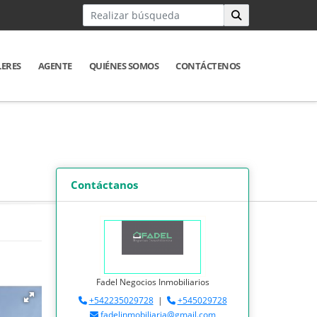
LERES
AGENTE
QUIÉNES SOMOS
CONTÁCTENOS
Contáctanos
Fadel Negocios Inmobiliarios
+542235029728
|
+545029728
fadelinmobiliaria@gmail.com