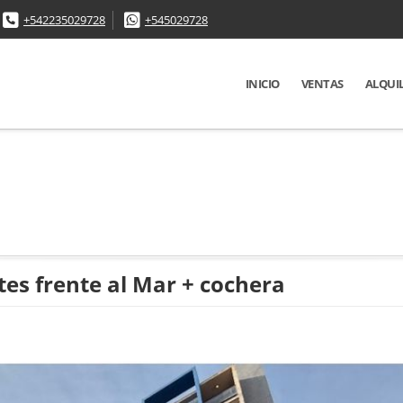
+542235029728
+545029728
INICIO
VENTAS
ALQUI
tes frente al Mar + cochera