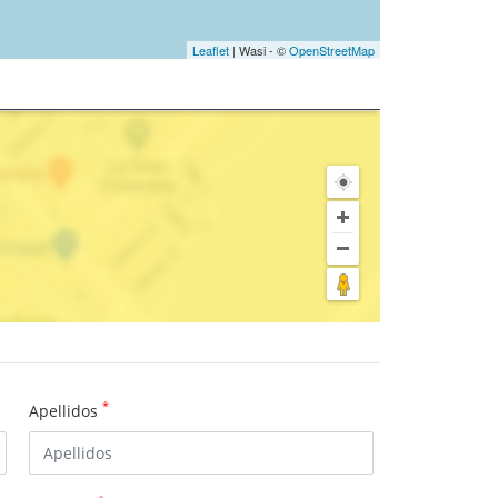
Leaflet
| Wasi - ©
OpenStreetMap
*
Apellidos