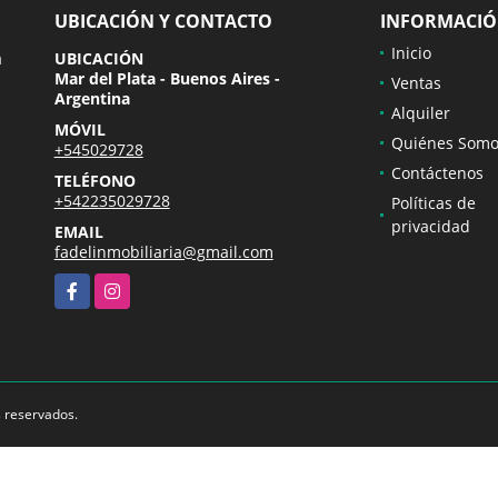
UBICACIÓN Y CONTACTO
INFORMACI
Inicio
a
UBICACIÓN
Mar del Plata - Buenos Aires -
Ventas
Argentina
Alquiler
MÓVIL
Quiénes Somo
+545029728
Contáctenos
TELÉFONO
+542235029728
Políticas de
privacidad
EMAIL
fadelinmobiliaria@gmail.com
Facebook
Instagram
s reservados.