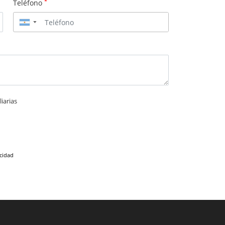
*
Teléfono
▼
iarias
acidad