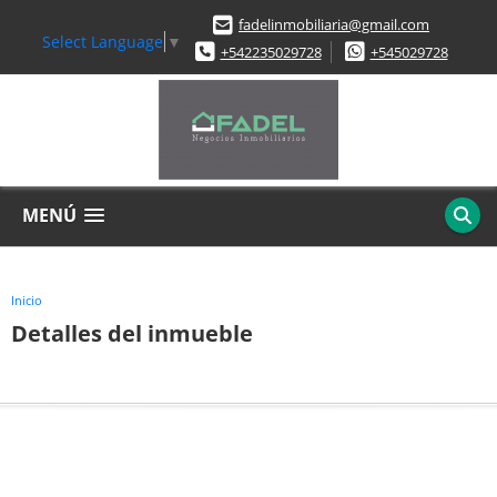
fadelinmobiliaria@gmail.com
Select Language
▼
+542235029728
+545029728
MENÚ
Inicio
Detalles del inmueble