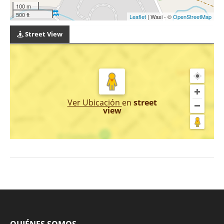
100 m
500 ft
Leaflet
| Wasi - ©
OpenStreetMap
Street View
Ver Ubicación
en
street
view
QUIÉNES SOMOS