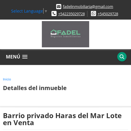
fadelinmobiliaria@gmail.com
Select Language
▼
+542235029728
+545029728
MENÚ
Inicio
Detalles del inmueble
Barrio privado Haras del Mar Lote
en Venta