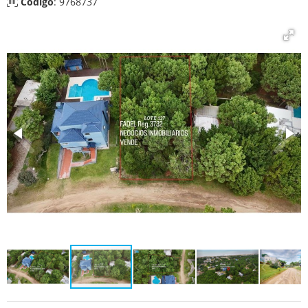
Código
: 9768737