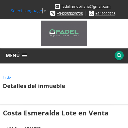
fadelinmobiliaria@gmail.com
Select Language
▼
+542235029728
+545029728
MENÚ
Inicio
Detalles del inmueble
Costa Esmeralda Lote en Venta