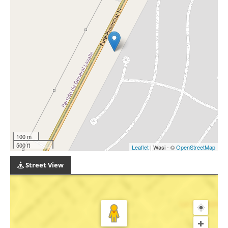
100 m
500 ft
Leaflet
| Wasi - ©
OpenStreetMap
Street View