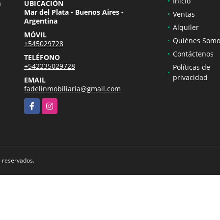
Inicio
a
UBICACIÓN
Mar del Plata - Buenos Aires -
Ventas
Argentina
Alquiler
MÓVIL
Quiénes Somo
+545029728
Contáctenos
TELÉFONO
+542235029728
Políticas de
privacidad
EMAIL
fadelinmobiliaria@gmail.com
Facebook
Instagram
s reservados.