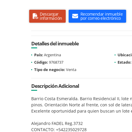
Descargar
Recomendar inmueble
información
por correo electrónico
Detalles del inmueble
País:
Argentina
Ubicaci
Código:
9768737
Estado:
Tipo de negocio:
Venta
Descripción Adicional
Barrio Costa Esmeralda. Barrio Residencial II, lote 
pinos. Orientación Norte al frente, con sol de late
Excelente oportunidad para quien buscan un lote ex
Alejandro FADEL Reg.3732
CONTACTO: +542235029728