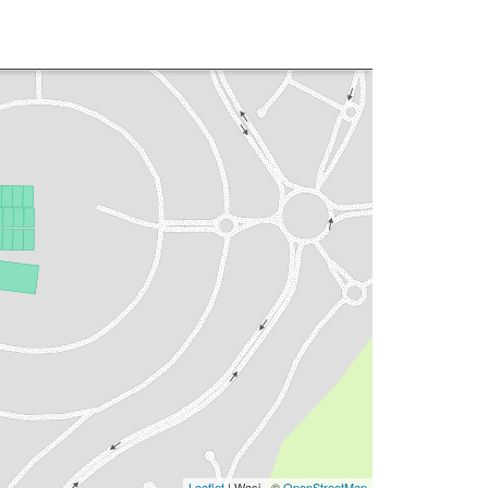
Leaflet
| Wasi - ©
OpenStreetMap