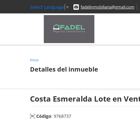
Select Language
▼
fadelinmobiliaria@gmail.com
Inicio
Detalles del inmueble
Costa Esmeralda Lote en Ven
Código
: 9768737