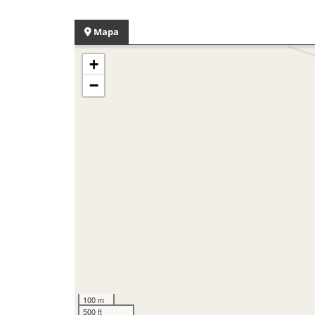
Mapa
+
−
100 m
500 ft