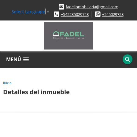
fadelinmobiliaria@gmail.com
Select Language
▼
+542235029728
+545029728
MENÚ
Inicio
Detalles del inmueble