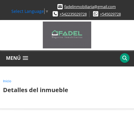
fadelinmobiliaria@gmail.com
Select Language
▼
+542235029728
+545029728
MENÚ
Inicio
Detalles del inmueble